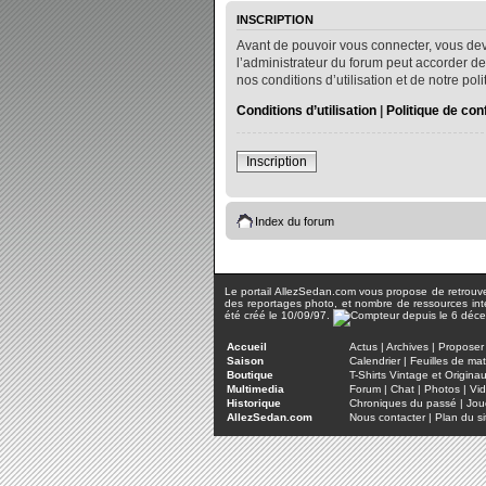
INSCRIPTION
Avant de pouvoir vous connecter, vous dev
l’administrateur du forum peut accorder de
nos conditions d’utilisation et de notre po
Conditions d’utilisation
|
Politique de conf
Inscription
Index du forum
Le portail AllezSedan.com vous propose de retrouver 
des reportages photo, et nombre de ressources inter
été créé le 10/09/97.
Accueil
Actus
|
Archives
|
Proposer 
Saison
Calendrier
|
Feuilles de ma
Boutique
T-Shirts Vintage et Origina
Multimedia
Forum
|
Chat
|
Photos
|
Vi
Historique
Chroniques du passé
|
Jou
AllezSedan.com
Nous contacter
|
Plan du si