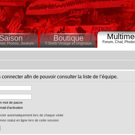
Multime
Saison
Boutique
Forum,
Chat,
Photo
ier,
Pronos,
Joueurs
T-Shirts Vintage et Originaux
connecter afin de pouvoir consulter la liste de l’équipe.
on mot de passe
mail d’activation
ter automatiquement lors de chaque visite
on statut en ligne lors de cette session