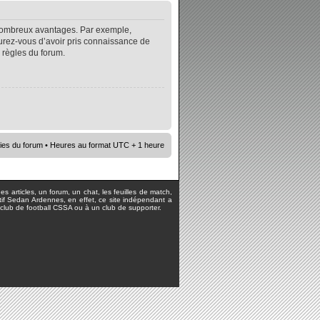
e nombreux avantages. Par exemple,
surez-vous d’avoir pris connaissance de
s règles du forum.
ies du forum
• Heures au format UTC + 1 heure
s articles, un forum, un chat, les feuilles de match,
rtif Sedan Ardennes, en effet, ce site indépendant a
lub de football CSSA ou à un club de supporter.