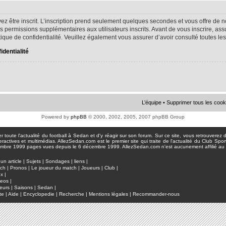
ez être inscrit. L’inscription prend seulement quelques secondes et vous offre d
s permissions supplémentaires aux utilisateurs inscrits. Avant de vous inscrire, as
litique de confidentialité. Veuillez également vous assurer d’avoir consulté toutes le
identialité
L’équipe
•
Supprimer tous les cook
Powered by
phpBB
© 2000, 2002, 2005, 2007 phpBB Group
toute l'actualité du football à Sedan et d'y réagir sur son forum. Sur ce site, vous retrouverez de
actives et multimédias. AllezSedan.com est le premier site qui traite de l'actualité du Club Spo
pages vues depuis le 6 décembre 1999. AllezSedan.com n'est aucunement affilié au c
un article
|
Sujets
|
Sondages
|
liens
|
tch
|
Pronos
|
Le joueur du match
|
Joueurs
|
Club
|
ux
|
deos
|
eurs
|
Saisons
|
Sedan
|
te
|
Aide
|
Encyclopedie
|
Recherche
|
Mentions légales
|
Recommander-nous