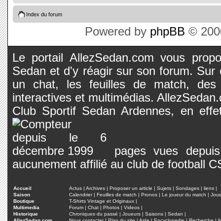
Index du forum
Powered by
phpBB
© 2000
Le portail AllezSedan.com vous propos
Sedan et d'y réagir sur son forum. Sur c
un chat, les feuilles de match, des
interactives et multimédias. AllezSedan.c
Club Sportif Sedan Ardennes, en effet
pages vues depuis 
aucunement affilié au club de football 
Accueil
Actus
|
Archives
|
Proposer un article
|
Sujets
|
Sondages
|
liens
|
Saison
Calendrier
|
Feuilles de match
|
Pronos
|
Le joueur du match
|
Jou
Boutique
T-Shirts Vintage et Originaux
|
Multimedia
Forum
|
Chat
|
Photos
|
Videos
|
Historique
Chroniques du passé
|
Joueurs
|
Saisons
|
Sedan
|
AllezSedan.com
Nous contacter
|
Plan du site
|
Aide
|
Encyclopedie
|
Recherche
|
M