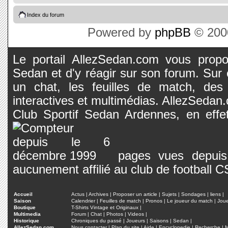
Index du forum
Powered by
phpBB
© 2000
Le portail AllezSedan.com vous propos
Sedan et d'y réagir sur son forum. Sur c
un chat, les feuilles de match, des
interactives et multimédias. AllezSedan.c
Club Sportif Sedan Ardennes, en effet
pages vues depuis 
aucunement affilié au club de football 
Accueil
Actus
|
Archives
|
Proposer un article
|
Sujets
|
Sondages
|
liens
|
Saison
Calendrier
|
Feuilles de match
|
Pronos
|
Le joueur du match
|
Jou
Boutique
T-Shirts Vintage et Originaux
|
Multimedia
Forum
|
Chat
|
Photos
|
Videos
|
Historique
Chroniques du passé
|
Joueurs
|
Saisons
|
Sedan
|
AllezSedan.com
Nous contacter
|
Plan du site
|
Aide
|
Encyclopedie
|
Recherche
|
M