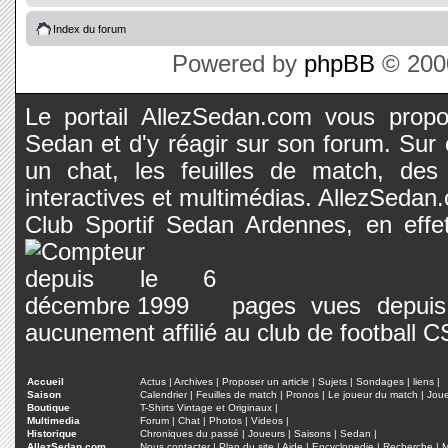
Index du forum
Powered by
phpBB
© 2000
Le portail AllezSedan.com vous propos
Sedan et d'y réagir sur son forum. Sur c
un chat, les feuilles de match, des
interactives et multimédias. AllezSedan.c
Club Sportif Sedan Ardennes, en effet
pages vues depuis 
aucunement affilié au club de football 
Accueil
Actus
|
Archives
|
Proposer un article
|
Sujets
|
Sondages
|
liens
|
Saison
Calendrier
|
Feuilles de match
|
Pronos
|
Le joueur du match
|
Jou
Boutique
T-Shirts Vintage et Originaux
|
Multimedia
Forum
|
Chat
|
Photos
|
Videos
|
Historique
Chroniques du passé
|
Joueurs
|
Saisons
|
Sedan
|
AllezSedan.com
Nous contacter
|
Plan du site
|
Aide
|
Encyclopedie
|
Recherche
|
M