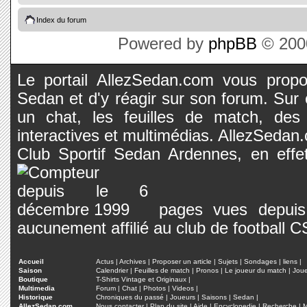
Index du forum
Powered by
phpBB
© 2000
Le portail AllezSedan.com vous propos
Sedan et d'y réagir sur son forum. Sur c
un chat, les feuilles de match, des
interactives et multimédias. AllezSedan.c
Club Sportif Sedan Ardennes, en effet
pages vues depuis 
aucunement affilié au club de football 
Accueil
Actus
|
Archives
|
Proposer un article
|
Sujets
|
Sondages
|
liens
|
Saison
Calendrier
|
Feuilles de match
|
Pronos
|
Le joueur du match
|
Jou
Boutique
T-Shirts Vintage et Originaux
|
Multimedia
Forum
|
Chat
|
Photos
|
Videos
|
Historique
Chroniques du passé
|
Joueurs
|
Saisons
|
Sedan
|
AllezSedan.com
Nous contacter
|
Plan du site
|
Aide
|
Encyclopedie
|
Recherche
|
M