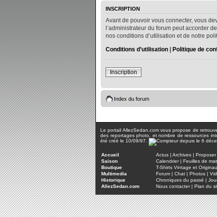
INSCRIPTION
Avant de pouvoir vous connecter, vous dev
l’administrateur du forum peut accorder de
nos conditions d’utilisation et de notre po
Conditions d’utilisation
|
Politique de conf
Inscription
Index du forum
Le portail AllezSedan.com vous propose de retrouver 
des reportages photo, et nombre de ressources inter
été créé le 10/09/97.
Accueil
Actus
|
Archives
|
Proposer 
Saison
Calendrier
|
Feuilles de ma
Boutique
T-Shirts Vintage et Origina
Multimedia
Forum
|
Chat
|
Photos
|
Vi
Historique
Chroniques du passé
|
Jou
AllezSedan.com
Nous contacter
|
Plan du si