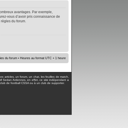
e nombreux avantages. Par exemple,
surez-vous d’avoir pris connaissance de
s règles du forum.
ies du forum
• Heures au format UTC + 1 heure
s articles, un forum, un chat, les feuilles de match,
rtif Sedan Ardennes, en effet, ce site indépendant a
lub de football CSSA ou à un club de supporter.