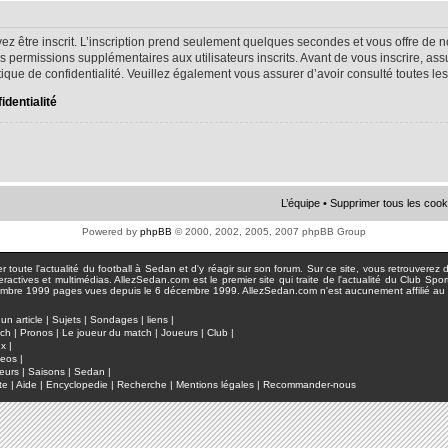
ez être inscrit. L’inscription prend seulement quelques secondes et vous offre d
s permissions supplémentaires aux utilisateurs inscrits. Avant de vous inscrire, as
litique de confidentialité. Veuillez également vous assurer d’avoir consulté toutes le
identialité
L’équipe
•
Supprimer tous les cook
Powered by
phpBB
© 2000, 2002, 2005, 2007 phpBB Group
toute l'actualité du football à Sedan et d'y réagir sur son forum. Sur ce site, vous retrouverez de
actives et multimédias. AllezSedan.com est le premier site qui traite de l'actualité du Club Spo
pages vues depuis le 6 décembre 1999. AllezSedan.com n'est aucunement affilié au c
un article
|
Sujets
|
Sondages
|
liens
|
tch
|
Pronos
|
Le joueur du match
|
Joueurs
|
Club
|
ux
|
deos
|
eurs
|
Saisons
|
Sedan
|
te
|
Aide
|
Encyclopedie
|
Recherche
|
Mentions légales
|
Recommander-nous