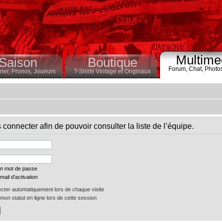
Multime
Saison
Boutique
Forum,
Chat,
Photo
ier,
Pronos,
Joueurs
T-Shirts Vintage et Originaux
connecter afin de pouvoir consulter la liste de l’équipe.
on mot de passe
mail d’activation
ter automatiquement lors de chaque visite
on statut en ligne lors de cette session