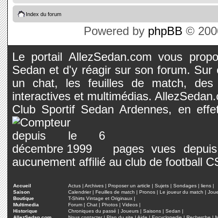
Index du forum
Powered by
phpBB
© 2000
Le portail AllezSedan.com vous propos
Sedan et d'y réagir sur son forum. Sur c
un chat, les feuilles de match, des
interactives et multimédias. AllezSedan.c
Club Sportif Sedan Ardennes, en effet
pages vues depuis 
aucunement affilié au club de football 
Accueil
Actus
|
Archives
|
Proposer un article
|
Sujets
|
Sondages
|
liens
|
Saison
Calendrier
|
Feuilles de match
|
Pronos
|
Le joueur du match
|
Jou
Boutique
T-Shirts Vintage et Originaux
|
Multimedia
Forum
|
Chat
|
Photos
|
Videos
|
Historique
Chroniques du passé
|
Joueurs
|
Saisons
|
Sedan
|
AllezSedan.com
Nous contacter
|
Plan du site
|
Aide
|
Encyclopedie
|
Recherche
|
M