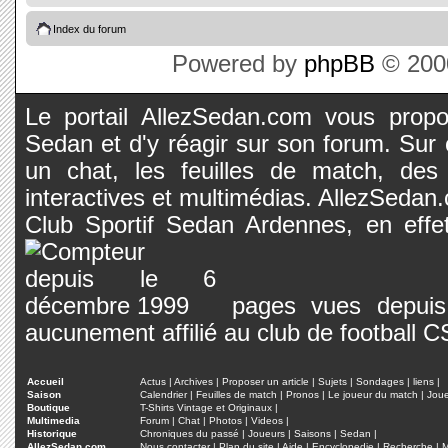
Index du forum
Powered by
phpBB
© 2000
Le portail AllezSedan.com vous propos
Sedan et d'y réagir sur son forum. Sur c
un chat, les feuilles de match, des
interactives et multimédias. AllezSedan.c
Club Sportif Sedan Ardennes, en effet
pages vues depuis 
aucunement affilié au club de football 
Accueil
Actus
|
Archives
|
Proposer un article
|
Sujets
|
Sondages
|
liens
|
Saison
Calendrier
|
Feuilles de match
|
Pronos
|
Le joueur du match
|
Jou
Boutique
T-Shirts Vintage et Originaux
|
Multimedia
Forum
|
Chat
|
Photos
|
Videos
|
Historique
Chroniques du passé
|
Joueurs
|
Saisons
|
Sedan
|
AllezSedan.com
Nous contacter
|
Plan du site
|
Aide
|
Encyclopedie
|
Recherche
|
M