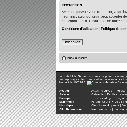
INSCRIPTION
Avant de pouvoir vous connecter, vous dev
l’administrateur du forum peut accorder de
nos conditions d’utilisation et de notre po
Conditions d’utilisation
|
Politique de conf
Inscription
Index du forum
Le portail AllezSedan.com vous propose de retrouver 
des reportages photo, et nombre de ressources inter
été créé le 10/09/97.
Accueil
Actus
|
Archives
|
Proposer 
Saison
Calendrier
|
Feuilles de ma
Boutique
T-Shirts Vintage et Origina
Multimedia
Forum
|
Chat
|
Photos
|
Vi
Historique
Chroniques du passé
|
Jou
AllezSedan.com
Nous contacter
|
Plan du si