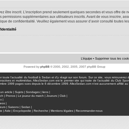
ez être inscrit. L’inscription prend seulement quelques secondes et vous offre d
s permissions supplémentaires aux utilisateurs inscrits. Avant de vous inscrire, as
litique de confidentialité. Veuillez également vous assurer d’avoir consulté toutes le
identialité
L’équipe
•
Supprimer tous les cook
Powered by
phpBB
© 2000, 2002, 2005, 2007 phpBB Group
toute l'actualité du football à Sedan et d'y réagir sur son forum. Sur ce site, vous retrouverez de
actives et multimédias. AllezSedan.com est le premier site qui traite de l'actualité du Club Spo
pages vues depuis le 6 décembre 1999. AllezSedan.com n'est aucunement affilié au c
un article
|
Sujets
|
Sondages
|
liens
|
tch
|
Pronos
|
Le joueur du match
|
Joueurs
|
Club
|
ux
|
deos
|
eurs
|
Saisons
|
Sedan
|
te
|
Aide
|
Encyclopedie
|
Recherche
|
Mentions légales
|
Recommander-nous