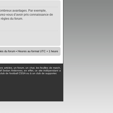
e nombreux avantages. Par exemple,
surez-vous d’avoir pris connaissance de
s règles du forum.
ies du forum
• Heures au format UTC + 1 heure
s articles, un forum, un chat, les feuilles de match,
rtif Sedan Ardennes, en effet, ce site indépendant a
lub de football CSSA ou à un club de supporter.