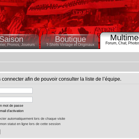
Multime
Saison
Boutique
Forum,
Chat,
Photo
ier,
Pronos,
Joueurs
T-Shirts Vintage et Originaux
connecter afin de pouvoir consulter la liste de l’équipe.
on mot de passe
mail d’activation
ter automatiquement lors de chaque visite
on statut en ligne lors de cette session