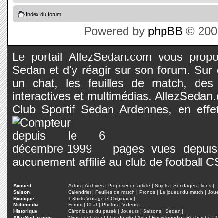
Index du forum
Powered by
phpBB
© 2000
Le portail AllezSedan.com vous propos
Sedan et d'y réagir sur son forum. Sur c
un chat, les feuilles de match, des
interactives et multimédias. AllezSedan.c
Club Sportif Sedan Ardennes, en effet
pages vues depuis 
aucunement affilié au club de football 
Accueil
Actus
|
Archives
|
Proposer un article
|
Sujets
|
Sondages
|
liens
|
Saison
Calendrier
|
Feuilles de match
|
Pronos
|
Le joueur du match
|
Jou
Boutique
T-Shirts Vintage et Originaux
|
Multimedia
Forum
|
Chat
|
Photos
|
Videos
|
Historique
Chroniques du passé
|
Joueurs
|
Saisons
|
Sedan
|
AllezSedan.com
Nous contacter
|
Plan du site
|
Aide
|
Encyclopedie
|
Recherche
|
M