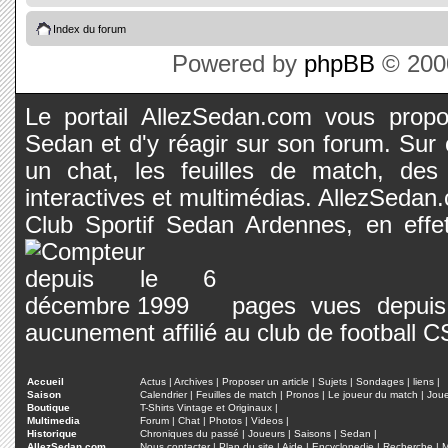
Index du forum
Powered by
phpBB
© 2000
Le portail AllezSedan.com vous propos
Sedan et d'y réagir sur son forum. Sur c
un chat, les feuilles de match, des
interactives et multimédias. AllezSedan.c
Club Sportif Sedan Ardennes, en effet
pages vues depuis 
aucunement affilié au club de football 
Accueil
Actus
|
Archives
|
Proposer un article
|
Sujets
|
Sondages
|
liens
|
Saison
Calendrier
|
Feuilles de match
|
Pronos
|
Le joueur du match
|
Jou
Boutique
T-Shirts Vintage et Originaux
|
Multimedia
Forum
|
Chat
|
Photos
|
Videos
|
Historique
Chroniques du passé
|
Joueurs
|
Saisons
|
Sedan
|
AllezSedan.com
Nous contacter
|
Plan du site
|
Aide
|
Encyclopedie
|
Recherche
|
M