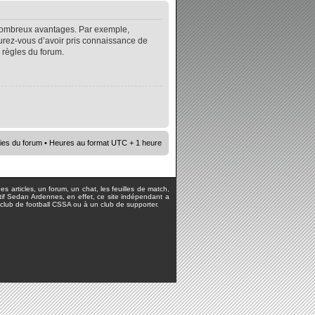
e nombreux avantages. Par exemple,
surez-vous d’avoir pris connaissance de
s règles du forum.
ies du forum
• Heures au format UTC + 1 heure
s articles, un forum, un chat, les feuilles de match,
rtif Sedan Ardennes, en effet, ce site indépendant a
lub de football CSSA ou à un club de supporter.