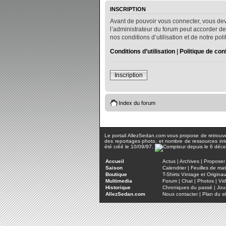
INSCRIPTION
Avant de pouvoir vous connecter, vous dev
l’administrateur du forum peut accorder de
nos conditions d’utilisation et de notre po
Conditions d’utilisation
|
Politique de conf
Inscription
Index du forum
Le portail AllezSedan.com vous propose de retrouver 
des reportages photo, et nombre de ressources inter
été créé le 10/09/97.
Accueil
Actus
|
Archives
|
Proposer 
Saison
Calendrier
|
Feuilles de ma
Boutique
T-Shirts Vintage et Origina
Multimedia
Forum
|
Chat
|
Photos
|
Vi
Historique
Chroniques du passé
|
Jou
AllezSedan.com
Nous contacter
|
Plan du si