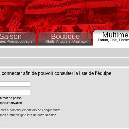
Multime
Saison
Boutique
Forum,
Chat,
Photo
ier,
Pronos,
Joueurs
T-Shirts Vintage et Originaux
connecter afin de pouvoir consulter la liste de l’équipe.
on mot de passe
mail d’activation
ter automatiquement lors de chaque visite
on statut en ligne lors de cette session