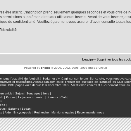
ez être inscrit. L’inscription prend seulement quelques secondes et vous offre d
s permissions supplémentaires aux utilisateurs inscrits. Avant de vous inscrire, as
litique de confidentialité. Veuillez également vous assurer d’avoir consulté toutes le
identialité
L’équipe
•
Supprimer tous les cook
Powered by
phpBB
© 2000, 2002, 2005, 2007 phpBB Group
toute l'actualité du football à Sedan et d'y réagir sur son forum. Sur ce site, vous retrouverez de
actives et multimédias. AllezSedan.com est le premier site qui traite de l'actualité du Club Spo
pages vues depuis le 6 décembre 1999. AllezSedan.com n'est aucunement affilié au c
un article
|
Sujets
|
Sondages
|
liens
|
tch
|
Pronos
|
Le joueur du match
|
Joueurs
|
Club
|
ux
|
deos
|
eurs
|
Saisons
|
Sedan
|
te
|
Aide
|
Encyclopedie
|
Recherche
|
Mentions légales
|
Recommander-nous