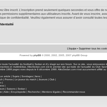
ez être inscrit. L’inscription prend seulement quelques secondes et vous offre d
s permissions supplémentaires aux utilisateurs inscrits. Avant de vous inscrire, as
litique de confidentialité. Veuillez également vous assurer d’avoir consulté toutes le
identialité
L’équipe
•
Supprimer tous les cook
Powered by
phpBB
© 2000, 2002, 2005, 2007 phpBB Group
toute l'actualité du football à Sedan et d'y réagir sur son forum. Sur ce site, vous retrouverez de
actives et multimédias. AllezSedan.com est le premier site qui traite de l'actualité du Club Spo
pages vues depuis le 6 décembre 1999. AllezSedan.com n'est aucunement affilié au c
un article
|
Sujets
|
Sondages
|
liens
|
tch
|
Pronos
|
Le joueur du match
|
Joueurs
|
Club
|
ux
|
deos
|
eurs
|
Saisons
|
Sedan
|
te
|
Aide
|
Encyclopedie
|
Recherche
|
Mentions légales
|
Recommander-nous