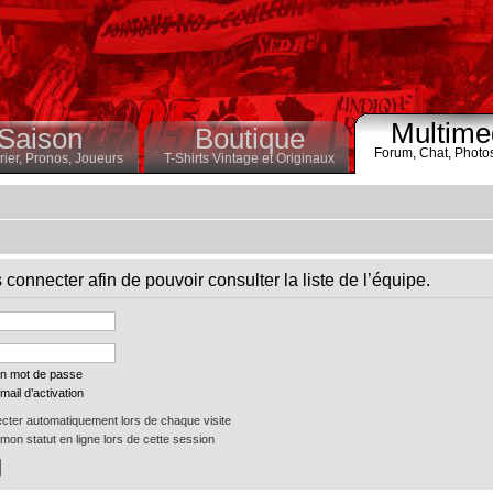
Multime
Saison
Boutique
Forum,
Chat,
Photo
ier,
Pronos,
Joueurs
T-Shirts Vintage et Originaux
connecter afin de pouvoir consulter la liste de l’équipe.
on mot de passe
mail d’activation
ter automatiquement lors de chaque visite
on statut en ligne lors de cette session