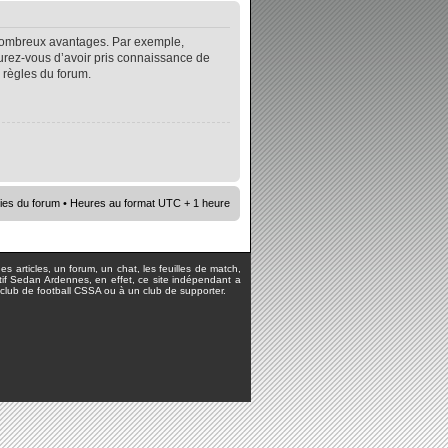
e nombreux avantages. Par exemple,
surez-vous d’avoir pris connaissance de
s règles du forum.
ies du forum
• Heures au format UTC + 1 heure
s articles, un forum, un chat, les feuilles de match,
rtif Sedan Ardennes, en effet, ce site indépendant a
lub de football CSSA ou à un club de supporter.