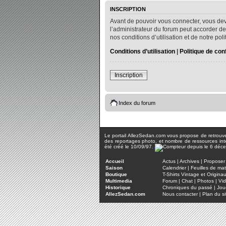
INSCRIPTION
Avant de pouvoir vous connecter, vous dev
l’administrateur du forum peut accorder de
nos conditions d’utilisation et de notre po
Conditions d’utilisation
|
Politique de conf
Inscription
Index du forum
Le portail AllezSedan.com vous propose de retrouver 
des reportages photo, et nombre de ressources inter
été créé le 10/09/97.
Accueil
Actus
|
Archives
|
Proposer 
Saison
Calendrier
|
Feuilles de ma
Boutique
T-Shirts Vintage et Origina
Multimedia
Forum
|
Chat
|
Photos
|
Vi
Historique
Chroniques du passé
|
Jou
AllezSedan.com
Nous contacter
|
Plan du si