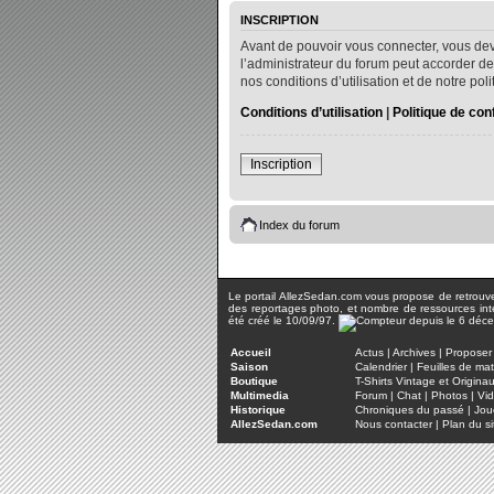
INSCRIPTION
Avant de pouvoir vous connecter, vous dev
l’administrateur du forum peut accorder de
nos conditions d’utilisation et de notre po
Conditions d’utilisation
|
Politique de conf
Inscription
Index du forum
Le portail AllezSedan.com vous propose de retrouver 
des reportages photo, et nombre de ressources inter
été créé le 10/09/97.
Accueil
Actus
|
Archives
|
Proposer 
Saison
Calendrier
|
Feuilles de ma
Boutique
T-Shirts Vintage et Origina
Multimedia
Forum
|
Chat
|
Photos
|
Vi
Historique
Chroniques du passé
|
Jou
AllezSedan.com
Nous contacter
|
Plan du si