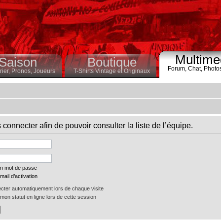
Multime
Saison
Boutique
Forum,
Chat,
Photo
ier,
Pronos,
Joueurs
T-Shirts Vintage et Originaux
connecter afin de pouvoir consulter la liste de l’équipe.
on mot de passe
mail d’activation
ter automatiquement lors de chaque visite
on statut en ligne lors de cette session