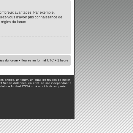
e nombreux avantages. Par exemple,
surez-vous d’avoir pris connaissance de
s règles du forum.
ies du forum
• Heures au format UTC + 1 heure
s articles, un forum, un chat, les feuilles de match,
rtif Sedan Ardennes, en effet, ce site indépendant a
lub de football CSSA ou à un club de supporter.