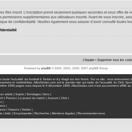
ez être inscrit. L’inscription prend seulement quelques secondes et vous offre d
s permissions supplémentaires aux utilisateurs inscrits. Avant de vous inscrire, as
litique de confidentialité. Veuillez également vous assurer d’avoir consulté toutes le
identialité
L’équipe
•
Supprimer tous les cook
Powered by
phpBB
© 2000, 2002, 2005, 2007 phpBB Group
toute l'actualité du football à Sedan et d'y réagir sur son forum. Sur ce site, vous retrouverez de
actives et multimédias. AllezSedan.com est le premier site qui traite de l'actualité du Club Spo
pages vues depuis le 6 décembre 1999. AllezSedan.com n'est aucunement affilié au c
un article
|
Sujets
|
Sondages
|
liens
|
tch
|
Pronos
|
Le joueur du match
|
Joueurs
|
Club
|
ux
|
deos
|
eurs
|
Saisons
|
Sedan
|
te
|
Aide
|
Encyclopedie
|
Recherche
|
Mentions légales
|
Recommander-nous