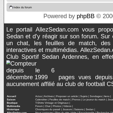
Index du forum
Powered by
phpBB
© 2000
Le portail AllezSedan.com vous propos
Sedan et d'y réagir sur son forum. Sur c
un chat, les feuilles de match, des
interactives et multimédias. AllezSedan.c
Club Sportif Sedan Ardennes, en effet
pages vues depuis 
aucunement affilié au club de football 
Accueil
Actus
|
Archives
|
Proposer un article
|
Sujets
|
Sondages
|
liens
|
Saison
Calendrier
|
Feuilles de match
|
Pronos
|
Le joueur du match
|
Jou
Boutique
T-Shirts Vintage et Originaux
|
Multimedia
Forum
|
Chat
|
Photos
|
Videos
|
Historique
Chroniques du passé
|
Joueurs
|
Saisons
|
Sedan
|
AllezSedan.com
Nous contacter
|
Plan du site
|
Aide
|
Encyclopedie
|
Recherche
|
M