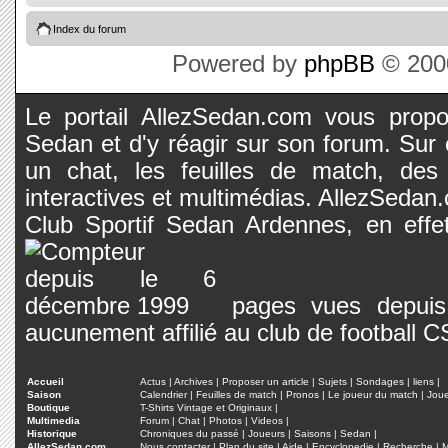
Index du forum
Powered by
phpBB
© 2000
Le portail AllezSedan.com vous propos
Sedan et d'y réagir sur son forum. Sur c
un chat, les feuilles de match, des
interactives et multimédias. AllezSedan.c
Club Sportif Sedan Ardennes, en effet
pages vues depuis 
aucunement affilié au club de football 
Accueil
Actus
|
Archives
|
Proposer un article
|
Sujets
|
Sondages
|
liens
|
Saison
Calendrier
|
Feuilles de match
|
Pronos
|
Le joueur du match
|
Jou
Boutique
T-Shirts Vintage et Originaux
|
Multimedia
Forum
|
Chat
|
Photos
|
Videos
|
Historique
Chroniques du passé
|
Joueurs
|
Saisons
|
Sedan
|
AllezSedan.com
Nous contacter
|
Plan du site
|
Aide
|
Encyclopedie
|
Recherche
|
M