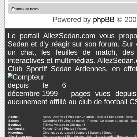
Index du forum
Powered by
phpBB
© 2000
Le portail AllezSedan.com vous propos
Sedan et d'y réagir sur son forum. Sur c
un chat, les feuilles de match, des
interactives et multimédias. AllezSedan.c
Club Sportif Sedan Ardennes, en effet
pages vues depuis 
aucunement affilié au club de football 
Accueil
Actus
|
Archives
|
Proposer un article
|
Sujets
|
Sondages
|
liens
|
Saison
Calendrier
|
Feuilles de match
|
Pronos
|
Le joueur du match
|
Jou
Boutique
T-Shirts Vintage et Originaux
|
Multimedia
Forum
|
Chat
|
Photos
|
Videos
|
Historique
Chroniques du passé
|
Joueurs
|
Saisons
|
Sedan
|
AllezSedan.com
Nous contacter
|
Plan du site
|
Aide
|
Encyclopedie
|
Recherche
|
M