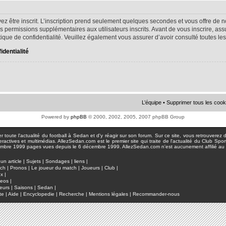
ez être inscrit. L’inscription prend seulement quelques secondes et vous offre d
s permissions supplémentaires aux utilisateurs inscrits. Avant de vous inscrire, as
litique de confidentialité. Veuillez également vous assurer d’avoir consulté toutes le
identialité
L’équipe
•
Supprimer tous les cook
Powered by
phpBB
© 2000, 2002, 2005, 2007 phpBB Group
toute l'actualité du football à Sedan et d'y réagir sur son forum. Sur ce site, vous retrouverez de
actives et multimédias. AllezSedan.com est le premier site qui traite de l'actualité du Club Spo
pages vues depuis le 6 décembre 1999. AllezSedan.com n'est aucunement affilié au c
un article
|
Sujets
|
Sondages
|
liens
|
tch
|
Pronos
|
Le joueur du match
|
Joueurs
|
Club
|
ux
|
deos
|
eurs
|
Saisons
|
Sedan
|
te
|
Aide
|
Encyclopedie
|
Recherche
|
Mentions légales
|
Recommander-nous