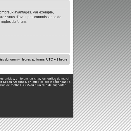
e nombreux avantages. Par exemple,
surez-vous d’avoir pris connaissance de
s règles du forum.
ies du forum
• Heures au format UTC + 1 heure
s articles, un forum, un chat, les feuilles de match,
rtif Sedan Ardennes, en effet, ce site indépendant a
lub de football CSSA ou à un club de supporter.