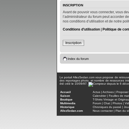
INSCRIPTION
Avant de pouvoir vous connecter, vous dev
l’administrateur du forum peut accorder de
nos conditions d’utilisation et de notre po
Conditions d’utilisation
|
Politique de conf
Inscription
Index du forum
Le portail AllezSedan.com vous propose de retrouver 
des reportages photo, et nombre de ressources inter
été créé le 10/09/97.
Accueil
Actus
|
Archives
|
Proposer 
Saison
Calendrier
|
Feuilles de ma
Boutique
T-Shirts Vintage et Origina
Multimedia
Forum
|
Chat
|
Photos
|
Vi
Historique
Chroniques du passé
|
Jou
AllezSedan.com
Nous contacter
|
Plan du si