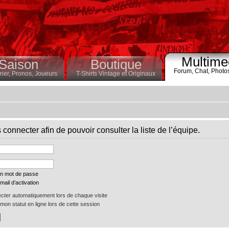
Multime
Saison
Boutique
Forum,
Chat,
Photo
ier,
Pronos,
Joueurs
T-Shirts Vintage et Originaux
connecter afin de pouvoir consulter la liste de l’équipe.
on mot de passe
mail d’activation
ter automatiquement lors de chaque visite
on statut en ligne lors de cette session