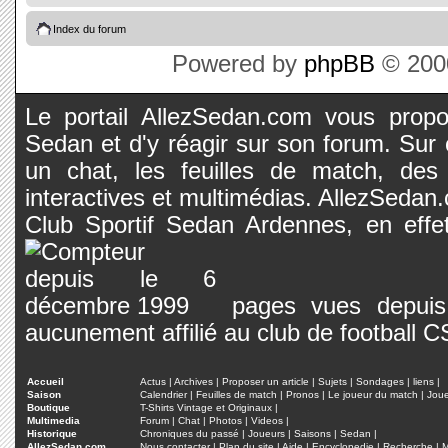
Index du forum
Powered by
phpBB
© 2000
Le portail AllezSedan.com vous propos
Sedan et d'y réagir sur son forum. Sur c
un chat, les feuilles de match, des
interactives et multimédias. AllezSedan.c
Club Sportif Sedan Ardennes, en effet
pages vues depuis 
aucunement affilié au club de football 
Accueil
Actus
|
Archives
|
Proposer un article
|
Sujets
|
Sondages
|
liens
|
Saison
Calendrier
|
Feuilles de match
|
Pronos
|
Le joueur du match
|
Jou
Boutique
T-Shirts Vintage et Originaux
|
Multimedia
Forum
|
Chat
|
Photos
|
Videos
|
Historique
Chroniques du passé
|
Joueurs
|
Saisons
|
Sedan
|
AllezSedan.com
Nous contacter
|
Plan du site
|
Aide
|
Encyclopedie
|
Recherche
|
M