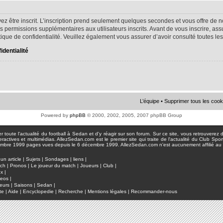
ez être inscrit. L’inscription prend seulement quelques secondes et vous offre d
s permissions supplémentaires aux utilisateurs inscrits. Avant de vous inscrire, as
litique de confidentialité. Veuillez également vous assurer d’avoir consulté toutes le
identialité
L’équipe
•
Supprimer tous les cook
Powered by
phpBB
© 2000, 2002, 2005, 2007 phpBB Group
toute l'actualité du football à Sedan et d'y réagir sur son forum. Sur ce site, vous retrouverez de
actives et multimédias. AllezSedan.com est le premier site qui traite de l'actualité du Club Spo
pages vues depuis le 6 décembre 1999. AllezSedan.com n'est aucunement affilié au c
un article
|
Sujets
|
Sondages
|
liens
|
tch
|
Pronos
|
Le joueur du match
|
Joueurs
|
Club
|
ux
|
deos
|
eurs
|
Saisons
|
Sedan
|
te
|
Aide
|
Encyclopedie
|
Recherche
|
Mentions légales
|
Recommander-nous