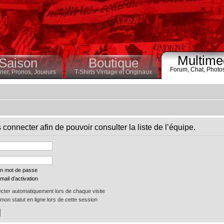
Multime
Saison
Boutique
Forum,
Chat,
Photo
ier,
Pronos,
Joueurs
T-Shirts Vintage et Originaux
connecter afin de pouvoir consulter la liste de l’équipe.
on mot de passe
mail d’activation
ter automatiquement lors de chaque visite
on statut en ligne lors de cette session