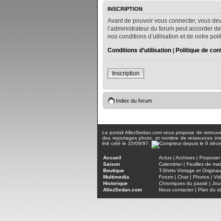
INSCRIPTION
Avant de pouvoir vous connecter, vous dev
l’administrateur du forum peut accorder de
nos conditions d’utilisation et de notre po
Conditions d’utilisation
|
Politique de conf
Inscription
Index du forum
Le portail AllezSedan.com vous propose de retrouver 
des reportages photo, et nombre de ressources inter
été créé le 10/09/97.
Accueil
Actus
|
Archives
|
Proposer 
Saison
Calendrier
|
Feuilles de ma
Boutique
T-Shirts Vintage et Origina
Multimedia
Forum
|
Chat
|
Photos
|
Vi
Historique
Chroniques du passé
|
Jou
AllezSedan.com
Nous contacter
|
Plan du si