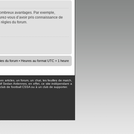
e nombreux avantages. Par exemple,
surez-vous d’avoir pris connaissance de
s règles du forum.
ies du forum
• Heures au format UTC + 1 heure
s articles, un forum, un chat, les feuilles de match,
rtif Sedan Ardennes, en effet, ce site indépendant a
lub de football CSSA ou à un club de supporter.