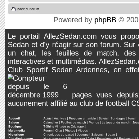
Index du forum
Powered by
phpBB
© 2000
Le portail AllezSedan.com vous propos
Sedan et d'y réagir sur son forum. Sur c
un chat, les feuilles de match, des
interactives et multimédias. AllezSedan.c
Club Sportif Sedan Ardennes, en effet
pages vues depuis 
aucunement affilié au club de football 
Accueil
Actus
|
Archives
|
Proposer un article
|
Sujets
|
Sondages
|
liens
|
Saison
Calendrier
|
Feuilles de match
|
Pronos
|
Le joueur du match
|
Jou
Boutique
T-Shirts Vintage et Originaux
|
Multimedia
Forum
|
Chat
|
Photos
|
Videos
|
Historique
Chroniques du passé
|
Joueurs
|
Saisons
|
Sedan
|
AllezSedan.com
Nous contacter
|
Plan du site
|
Aide
|
Encyclopedie
|
Recherche
|
M