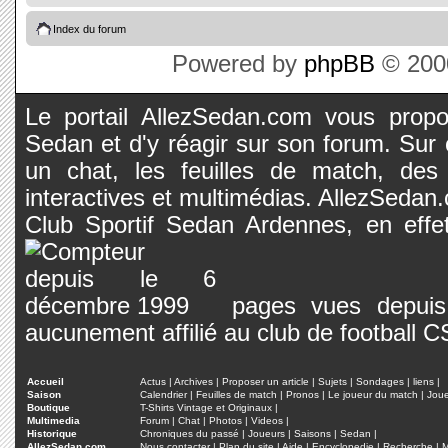
Index du forum
Powered by
phpBB
© 2000
Le portail AllezSedan.com vous propos
Sedan et d'y réagir sur son forum. Sur c
un chat, les feuilles de match, des
interactives et multimédias. AllezSedan.c
Club Sportif Sedan Ardennes, en effet
pages vues depuis 
aucunement affilié au club de football 
Accueil
Actus
|
Archives
|
Proposer un article
|
Sujets
|
Sondages
|
liens
|
Saison
Calendrier
|
Feuilles de match
|
Pronos
|
Le joueur du match
|
Jou
Boutique
T-Shirts Vintage et Originaux
|
Multimedia
Forum
|
Chat
|
Photos
|
Videos
|
Historique
Chroniques du passé
|
Joueurs
|
Saisons
|
Sedan
|
AllezSedan.com
Nous contacter
|
Plan du site
|
Aide
|
Encyclopedie
|
Recherche
|
M