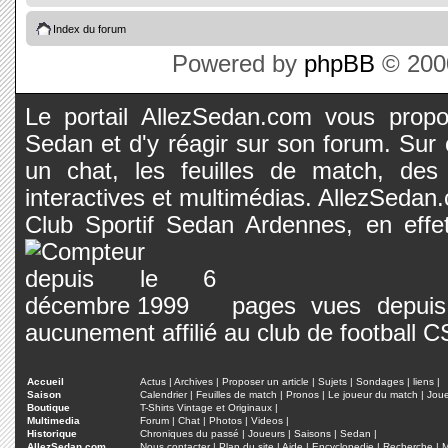
Index du forum
Powered by
phpBB
© 2000
Le portail AllezSedan.com vous propos
Sedan et d'y réagir sur son forum. Sur c
un chat, les feuilles de match, des
interactives et multimédias. AllezSedan.c
Club Sportif Sedan Ardennes, en effet
pages vues depuis 
aucunement affilié au club de football 
Accueil
Actus
|
Archives
|
Proposer un article
|
Sujets
|
Sondages
|
liens
|
Saison
Calendrier
|
Feuilles de match
|
Pronos
|
Le joueur du match
|
Jou
Boutique
T-Shirts Vintage et Originaux
|
Multimedia
Forum
|
Chat
|
Photos
|
Videos
|
Historique
Chroniques du passé
|
Joueurs
|
Saisons
|
Sedan
|
AllezSedan.com
Nous contacter
|
Plan du site
|
Aide
|
Encyclopedie
|
Recherche
|
M