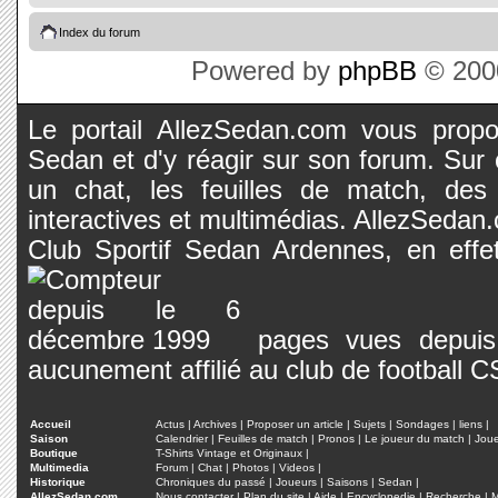
Index du forum
Powered by
phpBB
© 2000
Le portail AllezSedan.com vous propos
Sedan et d'y réagir sur son forum. Sur c
un chat, les feuilles de match, des
interactives et multimédias. AllezSedan.c
Club Sportif Sedan Ardennes, en effet
pages vues depuis 
aucunement affilié au club de football 
Accueil
Actus
|
Archives
|
Proposer un article
|
Sujets
|
Sondages
|
liens
|
Saison
Calendrier
|
Feuilles de match
|
Pronos
|
Le joueur du match
|
Jou
Boutique
T-Shirts Vintage et Originaux
|
Multimedia
Forum
|
Chat
|
Photos
|
Videos
|
Historique
Chroniques du passé
|
Joueurs
|
Saisons
|
Sedan
|
AllezSedan.com
Nous contacter
|
Plan du site
|
Aide
|
Encyclopedie
|
Recherche
|
M