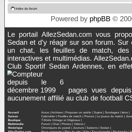
Index du forum
Powered by
phpBB
© 2000
Le portail AllezSedan.com vous propos
Sedan et d'y réagir sur son forum. Sur c
un chat, les feuilles de match, des
interactives et multimédias. AllezSedan.c
Club Sportif Sedan Ardennes, en effet
pages vues depuis 
aucunement affilié au club de football 
Accueil
Actus
|
Archives
|
Proposer un article
|
Sujets
|
Sondages
|
liens
|
Saison
Calendrier
|
Feuilles de match
|
Pronos
|
Le joueur du match
|
Jou
Boutique
T-Shirts Vintage et Originaux
|
Multimedia
Forum
|
Chat
|
Photos
|
Videos
|
Historique
Chroniques du passé
|
Joueurs
|
Saisons
|
Sedan
|
AllezSedan.com
Nous contacter
|
Plan du site
|
Aide
|
Encyclopedie
|
Recherche
|
M