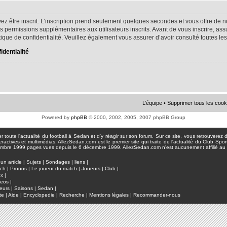
ez être inscrit. L’inscription prend seulement quelques secondes et vous offre d
s permissions supplémentaires aux utilisateurs inscrits. Avant de vous inscrire, as
litique de confidentialité. Veuillez également vous assurer d’avoir consulté toutes le
identialité
L’équipe
•
Supprimer tous les cook
Powered by
phpBB
© 2000, 2002, 2005, 2007 phpBB Group
toute l'actualité du football à Sedan et d'y réagir sur son forum. Sur ce site, vous retrouverez de
actives et multimédias. AllezSedan.com est le premier site qui traite de l'actualité du Club Spo
pages vues depuis le 6 décembre 1999. AllezSedan.com n'est aucunement affilié au c
un article
|
Sujets
|
Sondages
|
liens
|
tch
|
Pronos
|
Le joueur du match
|
Joueurs
|
Club
|
ux
|
deos
|
eurs
|
Saisons
|
Sedan
|
te
|
Aide
|
Encyclopedie
|
Recherche
|
Mentions légales
|
Recommander-nous