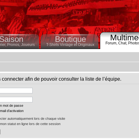
Multime
Saison
Boutique
Forum,
Chat,
Photo
ier,
Pronos,
Joueurs
T-Shirts Vintage et Originaux
connecter afin de pouvoir consulter la liste de l’équipe.
on mot de passe
mail d’activation
ter automatiquement lors de chaque visite
on statut en ligne lors de cette session