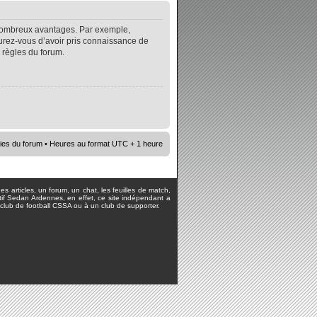
e nombreux avantages. Par exemple,
surez-vous d’avoir pris connaissance de
s règles du forum.
ies du forum
• Heures au format UTC + 1 heure
s articles, un forum, un chat, les feuilles de match,
rtif Sedan Ardennes, en effet, ce site indépendant a
lub de football CSSA ou à un club de supporter.