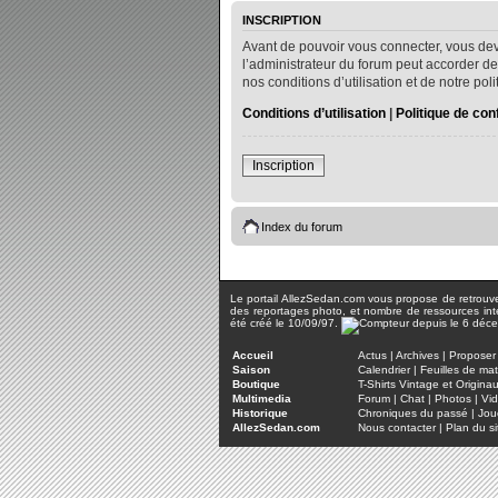
INSCRIPTION
Avant de pouvoir vous connecter, vous dev
l’administrateur du forum peut accorder de
nos conditions d’utilisation et de notre po
Conditions d’utilisation
|
Politique de conf
Inscription
Index du forum
Le portail AllezSedan.com vous propose de retrouver 
des reportages photo, et nombre de ressources inter
été créé le 10/09/97.
Accueil
Actus
|
Archives
|
Proposer 
Saison
Calendrier
|
Feuilles de ma
Boutique
T-Shirts Vintage et Origina
Multimedia
Forum
|
Chat
|
Photos
|
Vi
Historique
Chroniques du passé
|
Jou
AllezSedan.com
Nous contacter
|
Plan du si