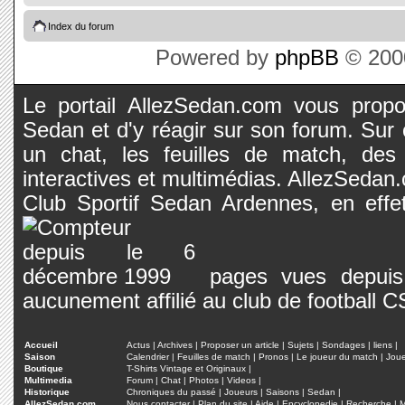
Index du forum
Powered by
phpBB
© 2000
Le portail AllezSedan.com vous propos
Sedan et d'y réagir sur son forum. Sur c
un chat, les feuilles de match, des
interactives et multimédias. AllezSedan.c
Club Sportif Sedan Ardennes, en effet
pages vues depuis 
aucunement affilié au club de football 
Accueil
Actus
|
Archives
|
Proposer un article
|
Sujets
|
Sondages
|
liens
|
Saison
Calendrier
|
Feuilles de match
|
Pronos
|
Le joueur du match
|
Jou
Boutique
T-Shirts Vintage et Originaux
|
Multimedia
Forum
|
Chat
|
Photos
|
Videos
|
Historique
Chroniques du passé
|
Joueurs
|
Saisons
|
Sedan
|
AllezSedan.com
Nous contacter
|
Plan du site
|
Aide
|
Encyclopedie
|
Recherche
|
M