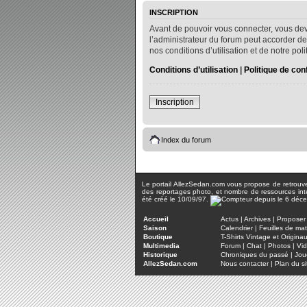
INSCRIPTION
Avant de pouvoir vous connecter, vous dev
l’administrateur du forum peut accorder de
nos conditions d’utilisation et de notre po
Conditions d’utilisation
|
Politique de conf
Inscription
Index du forum
Le portail AllezSedan.com vous propose de retrouver 
des reportages photo, et nombre de ressources inter
été créé le 10/09/97.
Accueil
Actus
|
Archives
|
Proposer 
Saison
Calendrier
|
Feuilles de ma
Boutique
T-Shirts Vintage et Origina
Multimedia
Forum
|
Chat
|
Photos
|
Vi
Historique
Chroniques du passé
|
Jou
AllezSedan.com
Nous contacter
|
Plan du si