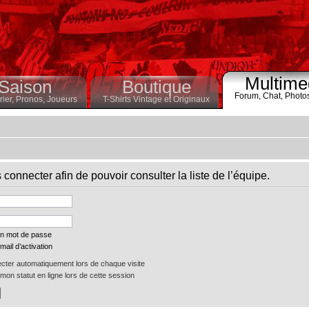
Multime
Saison
Boutique
Forum,
Chat,
Photo
ier,
Pronos,
Joueurs
T-Shirts Vintage et Originaux
connecter afin de pouvoir consulter la liste de l’équipe.
on mot de passe
mail d’activation
ter automatiquement lors de chaque visite
on statut en ligne lors de cette session