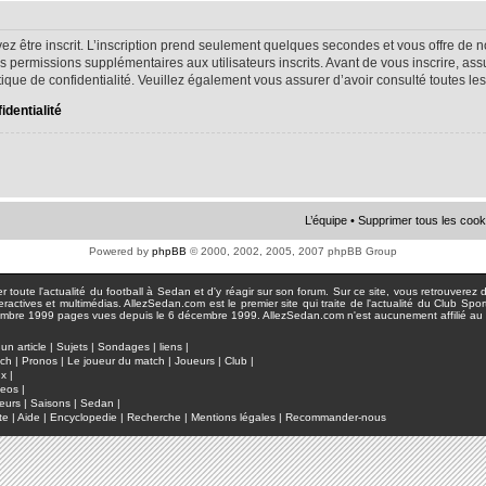
ez être inscrit. L’inscription prend seulement quelques secondes et vous offre d
s permissions supplémentaires aux utilisateurs inscrits. Avant de vous inscrire, as
litique de confidentialité. Veuillez également vous assurer d’avoir consulté toutes le
identialité
L’équipe
•
Supprimer tous les cook
Powered by
phpBB
© 2000, 2002, 2005, 2007 phpBB Group
toute l'actualité du football à Sedan et d'y réagir sur son forum. Sur ce site, vous retrouverez de
actives et multimédias. AllezSedan.com est le premier site qui traite de l'actualité du Club Spo
pages vues depuis le 6 décembre 1999. AllezSedan.com n'est aucunement affilié au c
un article
|
Sujets
|
Sondages
|
liens
|
tch
|
Pronos
|
Le joueur du match
|
Joueurs
|
Club
|
ux
|
deos
|
eurs
|
Saisons
|
Sedan
|
te
|
Aide
|
Encyclopedie
|
Recherche
|
Mentions légales
|
Recommander-nous