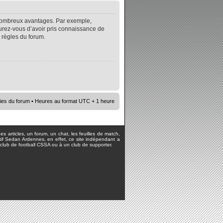
e nombreux avantages. Par exemple,
surez-vous d’avoir pris connaissance de
s règles du forum.
ies du forum
• Heures au format UTC + 1 heure
s articles, un forum, un chat, les feuilles de match,
rtif Sedan Ardennes, en effet, ce site indépendant a
lub de football CSSA ou à un club de supporter.