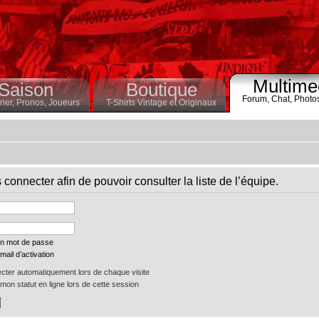
Multime
Saison
Boutique
Forum,
Chat,
Photo
ier,
Pronos,
Joueurs
T-Shirts Vintage et Originaux
connecter afin de pouvoir consulter la liste de l’équipe.
on mot de passe
mail d’activation
ter automatiquement lors de chaque visite
on statut en ligne lors de cette session