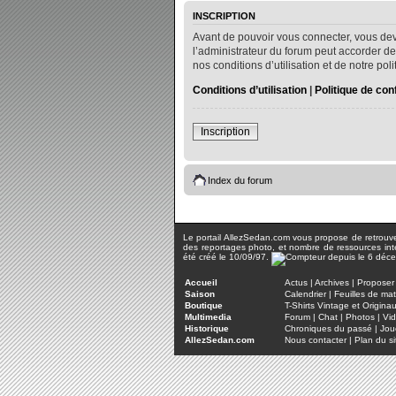
INSCRIPTION
Avant de pouvoir vous connecter, vous dev
l’administrateur du forum peut accorder de
nos conditions d’utilisation et de notre po
Conditions d’utilisation
|
Politique de conf
Inscription
Index du forum
Le portail AllezSedan.com vous propose de retrouver 
des reportages photo, et nombre de ressources inter
été créé le 10/09/97.
Accueil
Actus
|
Archives
|
Proposer 
Saison
Calendrier
|
Feuilles de ma
Boutique
T-Shirts Vintage et Origina
Multimedia
Forum
|
Chat
|
Photos
|
Vi
Historique
Chroniques du passé
|
Jou
AllezSedan.com
Nous contacter
|
Plan du si