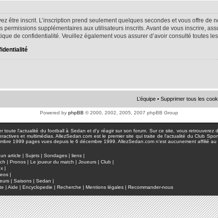
ez être inscrit. L’inscription prend seulement quelques secondes et vous offre d
s permissions supplémentaires aux utilisateurs inscrits. Avant de vous inscrire, as
litique de confidentialité. Veuillez également vous assurer d’avoir consulté toutes le
identialité
L’équipe
•
Supprimer tous les cook
Powered by
phpBB
© 2000, 2002, 2005, 2007 phpBB Group
toute l'actualité du football à Sedan et d'y réagir sur son forum. Sur ce site, vous retrouverez de
actives et multimédias. AllezSedan.com est le premier site qui traite de l'actualité du Club Spo
pages vues depuis le 6 décembre 1999. AllezSedan.com n'est aucunement affilié au c
un article
|
Sujets
|
Sondages
|
liens
|
tch
|
Pronos
|
Le joueur du match
|
Joueurs
|
Club
|
ux
|
deos
|
eurs
|
Saisons
|
Sedan
|
te
|
Aide
|
Encyclopedie
|
Recherche
|
Mentions légales
|
Recommander-nous