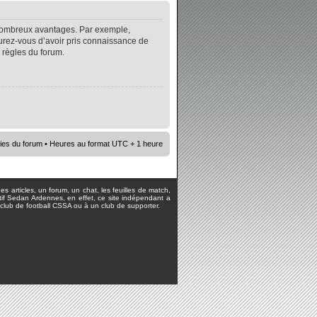
e nombreux avantages. Par exemple,
surez-vous d’avoir pris connaissance de
s règles du forum.
ies du forum
• Heures au format UTC + 1 heure
s articles, un forum, un chat, les feuilles de match,
rtif Sedan Ardennes, en effet, ce site indépendant a
lub de football CSSA ou à un club de supporter.