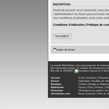
INSCRIPTION
Avant de pouvoir vous connecter, vous dev
l’administrateur du forum peut accorder de
nos conditions d’utilisation et de notre po
Conditions d’utilisation
|
Politique de conf
Inscription
Index du forum
Le portail AllezSedan.com vous propose de retrouver 
des reportages photo, et nombre de ressources inter
été créé le 10/09/97.
Accueil
Actus
|
Archives
|
Proposer 
Saison
Calendrier
|
Feuilles de ma
Boutique
T-Shirts Vintage et Origina
Multimedia
Forum
|
Chat
|
Photos
|
Vi
Historique
Chroniques du passé
|
Jou
AllezSedan.com
Nous contacter
|
Plan du si