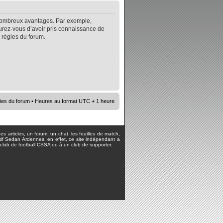
e nombreux avantages. Par exemple,
surez-vous d’avoir pris connaissance de
s règles du forum.
ies du forum
• Heures au format UTC + 1 heure
s articles, un forum, un chat, les feuilles de match,
rtif Sedan Ardennes, en effet, ce site indépendant a
lub de football CSSA ou à un club de supporter.