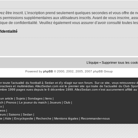
ez être inscrit. L’inscription prend seulement quelques secondes et vous offre d
s permissions supplémentaires aux utilisateurs inscrits. Avant de vous inscrire, as
litique de confidentialité. Veuillez également vous assurer d’avoir consulté toutes le
identialité
L’équipe
•
Supprimer tous les cook
Powered by
phpBB
© 2000, 2002, 2005, 2007 phpBB Group
toute l'actualité du football à Sedan et d'y réagir sur son forum. Sur ce site, vous retrouverez de
actives et multimédias. AllezSedan.com est le premier site qui traite de l'actualité du Club Spo
pages vues depuis le 6 décembre 1999. AllezSedan.com n'est aucunement affilié au c
un article
|
Sujets
|
Sondages
|
liens
|
tch
|
Pronos
|
Le joueur du match
|
Joueurs
|
Club
|
ux
|
deos
|
eurs
|
Saisons
|
Sedan
|
te
|
Aide
|
Encyclopedie
|
Recherche
|
Mentions légales
|
Recommander-nous