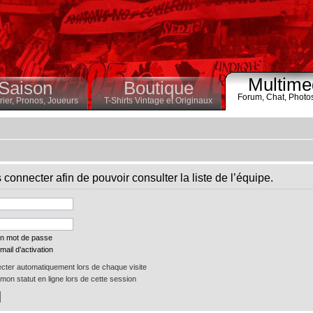
Multime
Saison
Boutique
Forum,
Chat,
Photo
ier,
Pronos,
Joueurs
T-Shirts Vintage et Originaux
connecter afin de pouvoir consulter la liste de l’équipe.
on mot de passe
mail d’activation
ter automatiquement lors de chaque visite
on statut en ligne lors de cette session