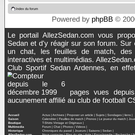
Index du forum
Powered by
phpBB
© 2000
Le portail AllezSedan.com vous propos
Sedan et d'y réagir sur son forum. Sur c
un chat, les feuilles de match, des
interactives et multimédias. AllezSedan.c
Club Sportif Sedan Ardennes, en effet
pages vues depuis 
aucunement affilié au club de football 
Accueil
Actus
|
Archives
|
Proposer un article
|
Sujets
|
Sondages
|
liens
|
Saison
Calendrier
|
Feuilles de match
|
Pronos
|
Le joueur du match
|
Jou
Boutique
T-Shirts Vintage et Originaux
|
Multimedia
Forum
|
Chat
|
Photos
|
Videos
|
Historique
Chroniques du passé
|
Joueurs
|
Saisons
|
Sedan
|
AllezSedan.com
Nous contacter
|
Plan du site
|
Aide
|
Encyclopedie
|
Recherche
|
M