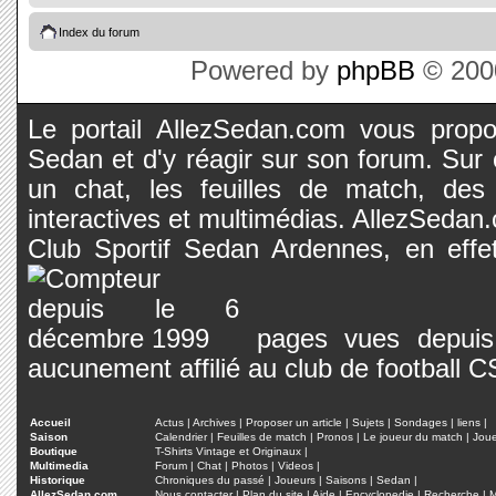
Index du forum
Powered by
phpBB
© 2000
Le portail AllezSedan.com vous propos
Sedan et d'y réagir sur son forum. Sur c
un chat, les feuilles de match, des
interactives et multimédias. AllezSedan.c
Club Sportif Sedan Ardennes, en effet
pages vues depuis 
aucunement affilié au club de football 
Accueil
Actus
|
Archives
|
Proposer un article
|
Sujets
|
Sondages
|
liens
|
Saison
Calendrier
|
Feuilles de match
|
Pronos
|
Le joueur du match
|
Jou
Boutique
T-Shirts Vintage et Originaux
|
Multimedia
Forum
|
Chat
|
Photos
|
Videos
|
Historique
Chroniques du passé
|
Joueurs
|
Saisons
|
Sedan
|
AllezSedan.com
Nous contacter
|
Plan du site
|
Aide
|
Encyclopedie
|
Recherche
|
M