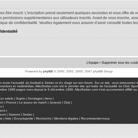
ez être inscrit. L’inscription prend seulement quelques secondes et vous offre d
s permissions supplémentaires aux utilisateurs inscrits. Avant de vous inscrire, as
litique de confidentialité. Veuillez également vous assurer d’avoir consulté toutes le
identialité
L’équipe
•
Supprimer tous les cook
Powered by
phpBB
© 2000, 2002, 2005, 2007 phpBB Group
toute l'actualité du football à Sedan et d'y réagir sur son forum. Sur ce site, vous retrouverez de
actives et multimédias. AllezSedan.com est le premier site qui traite de l'actualité du Club Spo
pages vues depuis le 6 décembre 1999. AllezSedan.com n'est aucunement affilié au c
un article
|
Sujets
|
Sondages
|
liens
|
tch
|
Pronos
|
Le joueur du match
|
Joueurs
|
Club
|
ux
|
deos
|
eurs
|
Saisons
|
Sedan
|
te
|
Aide
|
Encyclopedie
|
Recherche
|
Mentions légales
|
Recommander-nous