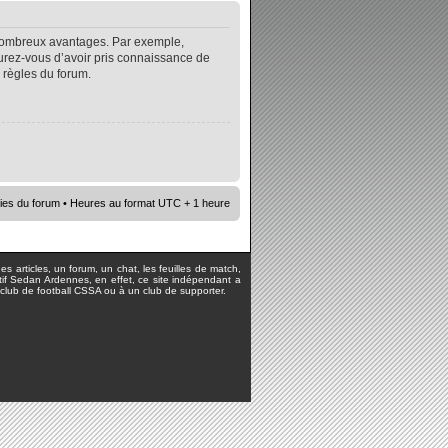
e nombreux avantages. Par exemple,
surez-vous d’avoir pris connaissance de
s règles du forum.
ies du forum
• Heures au format UTC + 1 heure
s articles, un forum, un chat, les feuilles de match,
rtif Sedan Ardennes, en effet, ce site indépendant a
lub de football CSSA ou à un club de supporter.