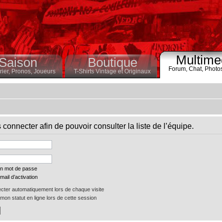
Multime
Saison
Boutique
Forum,
Chat,
Photo
ier,
Pronos,
Joueurs
T-Shirts Vintage et Originaux
connecter afin de pouvoir consulter la liste de l’équipe.
on mot de passe
mail d’activation
ter automatiquement lors de chaque visite
on statut en ligne lors de cette session