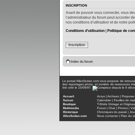
INSCRIPTION
Avant de pouvoir vous connecter, vous dev
l’administrateur du forum peut accorder de
nos conditions d’utilisation et de notre po
Conditions d’utilisation
|
Politique de conf
Inscription
Index du forum
Le portail AllezSedan.com vous propose de retrouver 
des reportages photo, et nombre de ressources inter
été créé le 10/09/97.
Accueil
Actus
|
Archives
|
Proposer 
Saison
Calendrier
|
Feuilles de ma
Boutique
T-Shirts Vintage et Origina
Multimedia
Forum
|
Chat
|
Photos
|
Vi
Historique
Chroniques du passé
|
Jou
AllezSedan.com
Nous contacter
|
Plan du si