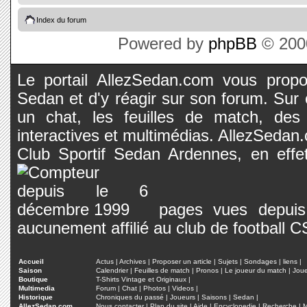
Index du forum
Powered by
phpBB
© 2000
Le portail AllezSedan.com vous propos
Sedan et d'y réagir sur son forum. Sur c
un chat, les feuilles de match, des
interactives et multimédias. AllezSedan.c
Club Sportif Sedan Ardennes, en effet
pages vues depuis 
aucunement affilié au club de football 
Accueil
Actus
|
Archives
|
Proposer un article
|
Sujets
|
Sondages
|
liens
|
Saison
Calendrier
|
Feuilles de match
|
Pronos
|
Le joueur du match
|
Jou
Boutique
T-Shirts Vintage et Originaux
|
Multimedia
Forum
|
Chat
|
Photos
|
Videos
|
Historique
Chroniques du passé
|
Joueurs
|
Saisons
|
Sedan
|
AllezSedan.com
Nous contacter
|
Plan du site
|
Aide
|
Encyclopedie
|
Recherche
|
M