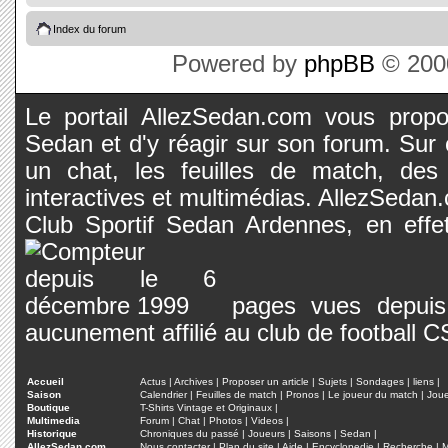
Index du forum
Powered by
phpBB
© 2000
Le portail AllezSedan.com vous propos
Sedan et d'y réagir sur son forum. Sur c
un chat, les feuilles de match, des
interactives et multimédias. AllezSedan.c
Club Sportif Sedan Ardennes, en effet
pages vues depuis 
aucunement affilié au club de football 
Accueil
Actus
|
Archives
|
Proposer un article
|
Sujets
|
Sondages
|
liens
|
Saison
Calendrier
|
Feuilles de match
|
Pronos
|
Le joueur du match
|
Jou
Boutique
T-Shirts Vintage et Originaux
|
Multimedia
Forum
|
Chat
|
Photos
|
Videos
|
Historique
Chroniques du passé
|
Joueurs
|
Saisons
|
Sedan
|
AllezSedan.com
Nous contacter
|
Plan du site
|
Aide
|
Encyclopedie
|
Recherche
|
M