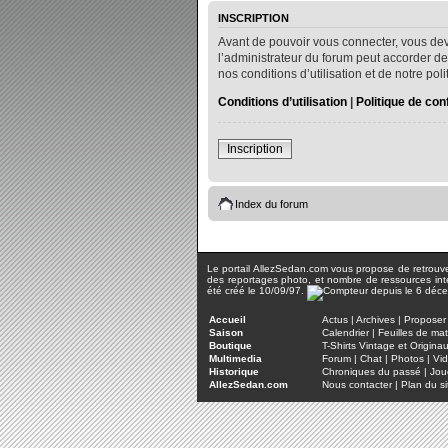
INSCRIPTION
Avant de pouvoir vous connecter, vous dev
l’administrateur du forum peut accorder de
nos conditions d’utilisation et de notre po
Conditions d’utilisation
|
Politique de conf
Inscription
Index du forum
Le portail AllezSedan.com vous propose de retrouver 
des reportages photo, et nombre de ressources inter
été créé le 10/09/97.
Accueil
Actus
|
Archives
|
Proposer 
Saison
Calendrier
|
Feuilles de ma
Boutique
T-Shirts Vintage et Origina
Multimedia
Forum
|
Chat
|
Photos
|
Vi
Historique
Chroniques du passé
|
Jou
AllezSedan.com
Nous contacter
|
Plan du si