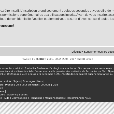
ez être inscrit. L’inscription prend seulement quelques secondes et vous offre d
s permissions supplémentaires aux utilisateurs inscrits. Avant de vous inscrire, as
litique de confidentialité. Veuillez également vous assurer d’avoir consulté toutes le
identialité
L’équipe
•
Supprimer tous les cook
Powered by
phpBB
© 2000, 2002, 2005, 2007 phpBB Group
toute l'actualité du football à Sedan et d'y réagir sur son forum. Sur ce site, vous retrouverez de
actives et multimédias. AllezSedan.com est le premier site qui traite de l'actualité du Club Spo
pages vues depuis le 6 décembre 1999. AllezSedan.com n'est aucunement affilié au c
un article
|
Sujets
|
Sondages
|
liens
|
tch
|
Pronos
|
Le joueur du match
|
Joueurs
|
Club
|
ux
|
deos
|
eurs
|
Saisons
|
Sedan
|
te
|
Aide
|
Encyclopedie
|
Recherche
|
Mentions légales
|
Recommander-nous