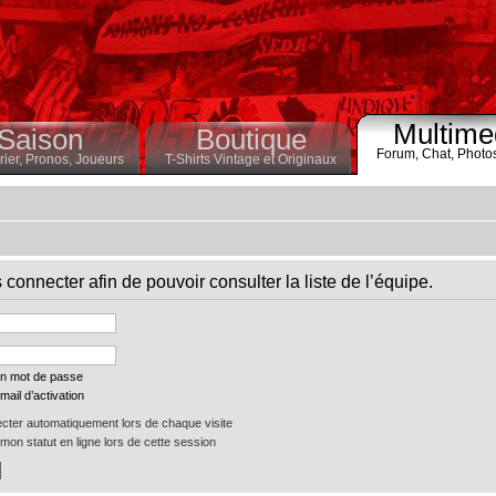
Multime
Saison
Boutique
Forum,
Chat,
Photo
ier,
Pronos,
Joueurs
T-Shirts Vintage et Originaux
connecter afin de pouvoir consulter la liste de l’équipe.
on mot de passe
mail d’activation
ter automatiquement lors de chaque visite
on statut en ligne lors de cette session