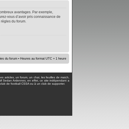
e nombreux avantages. Par exemple,
surez-vous d’avoir pris connaissance de
s règles du forum.
ies du forum
• Heures au format UTC + 1 heure
s articles, un forum, un chat, les feuilles de match,
rtif Sedan Ardennes, en effet, ce site indépendant a
lub de football CSSA ou à un club de supporter.