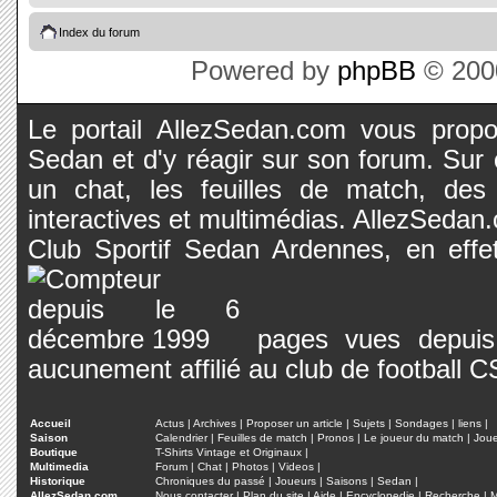
Index du forum
Powered by
phpBB
© 2000
Le portail AllezSedan.com vous propos
Sedan et d'y réagir sur son forum. Sur c
un chat, les feuilles de match, des
interactives et multimédias. AllezSedan.c
Club Sportif Sedan Ardennes, en effet
pages vues depuis 
aucunement affilié au club de football 
Accueil
Actus
|
Archives
|
Proposer un article
|
Sujets
|
Sondages
|
liens
|
Saison
Calendrier
|
Feuilles de match
|
Pronos
|
Le joueur du match
|
Jou
Boutique
T-Shirts Vintage et Originaux
|
Multimedia
Forum
|
Chat
|
Photos
|
Videos
|
Historique
Chroniques du passé
|
Joueurs
|
Saisons
|
Sedan
|
AllezSedan.com
Nous contacter
|
Plan du site
|
Aide
|
Encyclopedie
|
Recherche
|
M