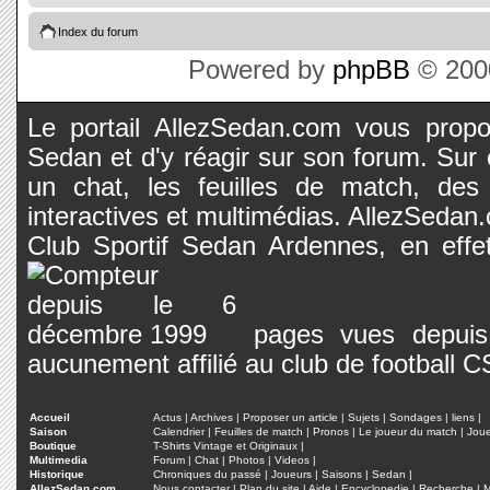
Index du forum
Powered by
phpBB
© 2000
Le portail AllezSedan.com vous propos
Sedan et d'y réagir sur son forum. Sur c
un chat, les feuilles de match, des
interactives et multimédias. AllezSedan.c
Club Sportif Sedan Ardennes, en effet
pages vues depuis 
aucunement affilié au club de football 
Accueil
Actus
|
Archives
|
Proposer un article
|
Sujets
|
Sondages
|
liens
|
Saison
Calendrier
|
Feuilles de match
|
Pronos
|
Le joueur du match
|
Jou
Boutique
T-Shirts Vintage et Originaux
|
Multimedia
Forum
|
Chat
|
Photos
|
Videos
|
Historique
Chroniques du passé
|
Joueurs
|
Saisons
|
Sedan
|
AllezSedan.com
Nous contacter
|
Plan du site
|
Aide
|
Encyclopedie
|
Recherche
|
M