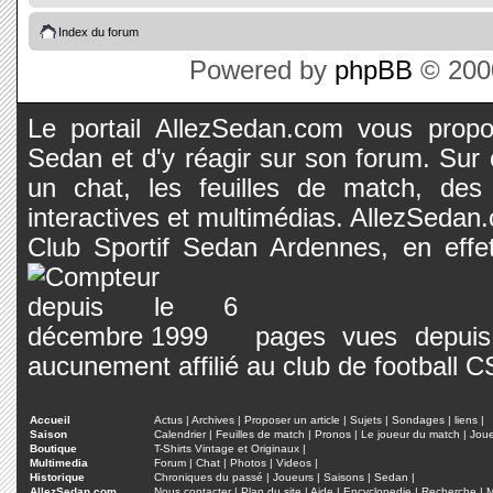
Index du forum
Powered by
phpBB
© 2000
Le portail AllezSedan.com vous propos
Sedan et d'y réagir sur son forum. Sur c
un chat, les feuilles de match, des
interactives et multimédias. AllezSedan.c
Club Sportif Sedan Ardennes, en effet
pages vues depuis 
aucunement affilié au club de football 
Accueil
Actus
|
Archives
|
Proposer un article
|
Sujets
|
Sondages
|
liens
|
Saison
Calendrier
|
Feuilles de match
|
Pronos
|
Le joueur du match
|
Jou
Boutique
T-Shirts Vintage et Originaux
|
Multimedia
Forum
|
Chat
|
Photos
|
Videos
|
Historique
Chroniques du passé
|
Joueurs
|
Saisons
|
Sedan
|
AllezSedan.com
Nous contacter
|
Plan du site
|
Aide
|
Encyclopedie
|
Recherche
|
M