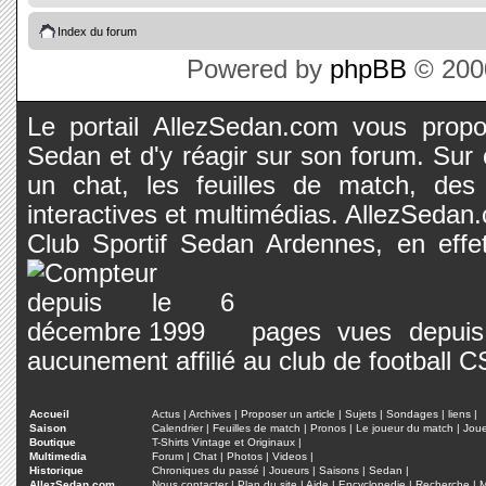
Index du forum
Powered by
phpBB
© 2000
Le portail AllezSedan.com vous propos
Sedan et d'y réagir sur son forum. Sur c
un chat, les feuilles de match, des
interactives et multimédias. AllezSedan.c
Club Sportif Sedan Ardennes, en effet
pages vues depuis 
aucunement affilié au club de football 
Accueil
Actus
|
Archives
|
Proposer un article
|
Sujets
|
Sondages
|
liens
|
Saison
Calendrier
|
Feuilles de match
|
Pronos
|
Le joueur du match
|
Jou
Boutique
T-Shirts Vintage et Originaux
|
Multimedia
Forum
|
Chat
|
Photos
|
Videos
|
Historique
Chroniques du passé
|
Joueurs
|
Saisons
|
Sedan
|
AllezSedan.com
Nous contacter
|
Plan du site
|
Aide
|
Encyclopedie
|
Recherche
|
M