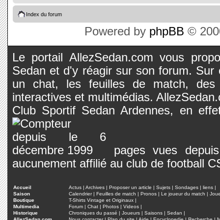
Index du forum
Powered by
phpBB
© 2000
Le portail AllezSedan.com vous propos
Sedan et d'y réagir sur son forum. Sur c
un chat, les feuilles de match, des
interactives et multimédias. AllezSedan.c
Club Sportif Sedan Ardennes, en effet
pages vues depuis 
aucunement affilié au club de football 
Accueil
Actus
|
Archives
|
Proposer un article
|
Sujets
|
Sondages
|
liens
|
Saison
Calendrier
|
Feuilles de match
|
Pronos
|
Le joueur du match
|
Jou
Boutique
T-Shirts Vintage et Originaux
|
Multimedia
Forum
|
Chat
|
Photos
|
Videos
|
Historique
Chroniques du passé
|
Joueurs
|
Saisons
|
Sedan
|
AllezSedan.com
Nous contacter
|
Plan du site
|
Aide
|
Encyclopedie
|
Recherche
|
M