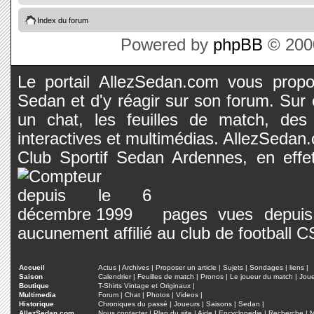
Index du forum
Powered by
phpBB
© 2000
Le portail AllezSedan.com vous propos
Sedan et d'y réagir sur son forum. Sur c
un chat, les feuilles de match, des
interactives et multimédias. AllezSedan.c
Club Sportif Sedan Ardennes, en effet
pages vues depuis 
aucunement affilié au club de football 
Accueil
Actus
|
Archives
|
Proposer un article
|
Sujets
|
Sondages
|
liens
|
Saison
Calendrier
|
Feuilles de match
|
Pronos
|
Le joueur du match
|
Jou
Boutique
T-Shirts Vintage et Originaux
|
Multimedia
Forum
|
Chat
|
Photos
|
Videos
|
Historique
Chroniques du passé
|
Joueurs
|
Saisons
|
Sedan
|
AllezSedan.com
Nous contacter
|
Plan du site
|
Aide
|
Encyclopedie
|
Recherche
|
M