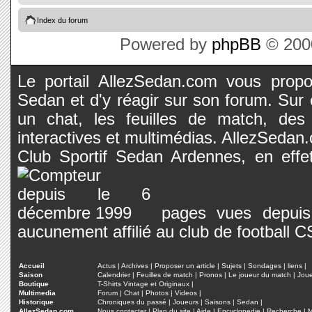
Index du forum
Powered by
phpBB
© 2000
Le portail AllezSedan.com vous propos
Sedan et d'y réagir sur son forum. Sur c
un chat, les feuilles de match, des
interactives et multimédias. AllezSedan.c
Club Sportif Sedan Ardennes, en effet
pages vues depuis 
aucunement affilié au club de football 
Accueil
Actus
|
Archives
|
Proposer un article
|
Sujets
|
Sondages
|
liens
|
Saison
Calendrier
|
Feuilles de match
|
Pronos
|
Le joueur du match
|
Jou
Boutique
T-Shirts Vintage et Originaux
|
Multimedia
Forum
|
Chat
|
Photos
|
Videos
|
Historique
Chroniques du passé
|
Joueurs
|
Saisons
|
Sedan
|
AllezSedan.com
Nous contacter
|
Plan du site
|
Aide
|
Encyclopedie
|
Recherche
|
M