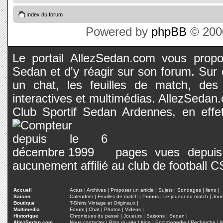
Index du forum
Powered by
phpBB
© 2000
Le portail AllezSedan.com vous propos
Sedan et d'y réagir sur son forum. Sur c
un chat, les feuilles de match, des
interactives et multimédias. AllezSedan.c
Club Sportif Sedan Ardennes, en effet
pages vues depuis 
aucunement affilié au club de football 
Accueil
Actus
|
Archives
|
Proposer un article
|
Sujets
|
Sondages
|
liens
|
Saison
Calendrier
|
Feuilles de match
|
Pronos
|
Le joueur du match
|
Jou
Boutique
T-Shirts Vintage et Originaux
|
Multimedia
Forum
|
Chat
|
Photos
|
Videos
|
Historique
Chroniques du passé
|
Joueurs
|
Saisons
|
Sedan
|
AllezSedan.com
Nous contacter
|
Plan du site
|
Aide
|
Encyclopedie
|
Recherche
|
M