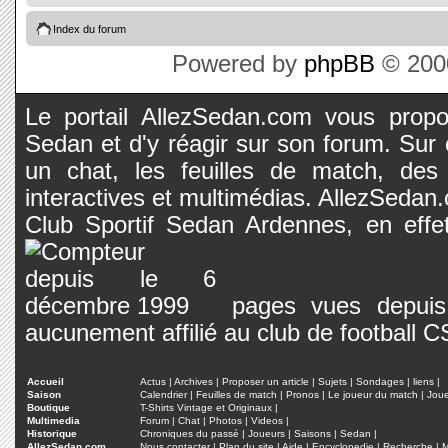
Index du forum
Powered by
phpBB
© 2000
Le portail AllezSedan.com vous propos
Sedan et d'y réagir sur son forum. Sur c
un chat, les feuilles de match, des
interactives et multimédias. AllezSedan.c
Club Sportif Sedan Ardennes, en effet
pages vues depuis 
aucunement affilié au club de football 
Accueil
Actus
|
Archives
|
Proposer un article
|
Sujets
|
Sondages
|
liens
|
Saison
Calendrier
|
Feuilles de match
|
Pronos
|
Le joueur du match
|
Jou
Boutique
T-Shirts Vintage et Originaux
|
Multimedia
Forum
|
Chat
|
Photos
|
Videos
|
Historique
Chroniques du passé
|
Joueurs
|
Saisons
|
Sedan
|
AllezSedan.com
Nous contacter
|
Plan du site
|
Aide
|
Encyclopedie
|
Recherche
|
M