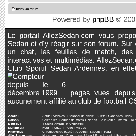
Index du forum
Powered by
phpBB
© 2000
Le portail AllezSedan.com vous propos
Sedan et d'y réagir sur son forum. Sur c
un chat, les feuilles de match, des
interactives et multimédias. AllezSedan.c
Club Sportif Sedan Ardennes, en effet
pages vues depuis 
aucunement affilié au club de football 
Accueil
Actus
|
Archives
|
Proposer un article
|
Sujets
|
Sondages
|
liens
|
Saison
Calendrier
|
Feuilles de match
|
Pronos
|
Le joueur du match
|
Jou
Boutique
T-Shirts Vintage et Originaux
|
Multimedia
Forum
|
Chat
|
Photos
|
Videos
|
Historique
Chroniques du passé
|
Joueurs
|
Saisons
|
Sedan
|
AllezSedan.com
Nous contacter
|
Plan du site
|
Aide
|
Encyclopedie
|
Recherche
|
M