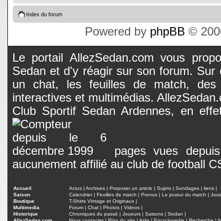
Index du forum
Powered by
phpBB
© 2000
Le portail AllezSedan.com vous propos
Sedan et d'y réagir sur son forum. Sur c
un chat, les feuilles de match, des
interactives et multimédias. AllezSedan.c
Club Sportif Sedan Ardennes, en effet
pages vues depuis 
aucunement affilié au club de football 
Accueil
Actus
|
Archives
|
Proposer un article
|
Sujets
|
Sondages
|
liens
|
Saison
Calendrier
|
Feuilles de match
|
Pronos
|
Le joueur du match
|
Jou
Boutique
T-Shirts Vintage et Originaux
|
Multimedia
Forum
|
Chat
|
Photos
|
Videos
|
Historique
Chroniques du passé
|
Joueurs
|
Saisons
|
Sedan
|
AllezSedan.com
Nous contacter
|
Plan du site
|
Aide
|
Encyclopedie
|
Recherche
|
M