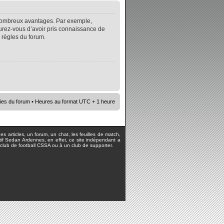
e nombreux avantages. Par exemple,
surez-vous d’avoir pris connaissance de
s règles du forum.
ies du forum
• Heures au format UTC + 1 heure
s articles, un forum, un chat, les feuilles de match,
rtif Sedan Ardennes, en effet, ce site indépendant a
lub de football CSSA ou à un club de supporter.