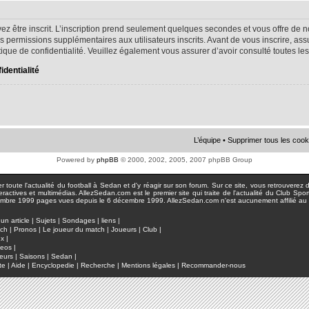
ez être inscrit. L’inscription prend seulement quelques secondes et vous offre d
s permissions supplémentaires aux utilisateurs inscrits. Avant de vous inscrire, as
litique de confidentialité. Veuillez également vous assurer d’avoir consulté toutes le
identialité
L’équipe
•
Supprimer tous les cook
Powered by
phpBB
© 2000, 2002, 2005, 2007 phpBB Group
toute l'actualité du football à Sedan et d'y réagir sur son forum. Sur ce site, vous retrouverez de
actives et multimédias. AllezSedan.com est le premier site qui traite de l'actualité du Club Spo
pages vues depuis le 6 décembre 1999. AllezSedan.com n'est aucunement affilié au c
un article
|
Sujets
|
Sondages
|
liens
|
tch
|
Pronos
|
Le joueur du match
|
Joueurs
|
Club
|
ux
|
deos
|
eurs
|
Saisons
|
Sedan
|
te
|
Aide
|
Encyclopedie
|
Recherche
|
Mentions légales
|
Recommander-nous