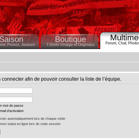
Multime
Saison
Boutique
Forum,
Chat,
Photo
ier,
Pronos,
Joueurs
T-Shirts Vintage et Originaux
connecter afin de pouvoir consulter la liste de l’équipe.
on mot de passe
mail d’activation
ter automatiquement lors de chaque visite
on statut en ligne lors de cette session