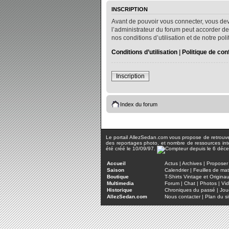
INSCRIPTION
Avant de pouvoir vous connecter, vous dev
l’administrateur du forum peut accorder de
nos conditions d’utilisation et de notre po
Conditions d’utilisation
|
Politique de conf
Inscription
Index du forum
Le portail AllezSedan.com vous propose de retrouver 
des reportages photo, et nombre de ressources inter
été créé le 10/09/97.
Accueil
Actus
|
Archives
|
Proposer 
Saison
Calendrier
|
Feuilles de ma
Boutique
T-Shirts Vintage et Origina
Multimedia
Forum
|
Chat
|
Photos
|
Vi
Historique
Chroniques du passé
|
Jou
AllezSedan.com
Nous contacter
|
Plan du si