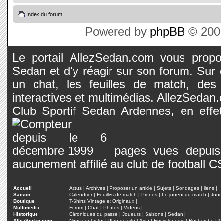
Index du forum
Powered by
phpBB
© 2000
Le portail AllezSedan.com vous propos
Sedan et d'y réagir sur son forum. Sur c
un chat, les feuilles de match, des
interactives et multimédias. AllezSedan.c
Club Sportif Sedan Ardennes, en effet
pages vues depuis 
aucunement affilié au club de football 
Accueil
Actus
|
Archives
|
Proposer un article
|
Sujets
|
Sondages
|
liens
|
Saison
Calendrier
|
Feuilles de match
|
Pronos
|
Le joueur du match
|
Jou
Boutique
T-Shirts Vintage et Originaux
|
Multimedia
Forum
|
Chat
|
Photos
|
Videos
|
Historique
Chroniques du passé
|
Joueurs
|
Saisons
|
Sedan
|
AllezSedan.com
Nous contacter
|
Plan du site
|
Aide
|
Encyclopedie
|
Recherche
|
M