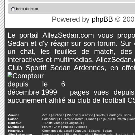
Index du forum
Powered by
phpBB
© 2000
Le portail AllezSedan.com vous propos
Sedan et d'y réagir sur son forum. Sur c
un chat, les feuilles de match, des
interactives et multimédias. AllezSedan.c
Club Sportif Sedan Ardennes, en effet
pages vues depuis 
aucunement affilié au club de football 
Accueil
Actus
|
Archives
|
Proposer un article
|
Sujets
|
Sondages
|
liens
|
Saison
Calendrier
|
Feuilles de match
|
Pronos
|
Le joueur du match
|
Jou
Boutique
T-Shirts Vintage et Originaux
|
Multimedia
Forum
|
Chat
|
Photos
|
Videos
|
Historique
Chroniques du passé
|
Joueurs
|
Saisons
|
Sedan
|
AllezSedan.com
Nous contacter
|
Plan du site
|
Aide
|
Encyclopedie
|
Recherche
|
M